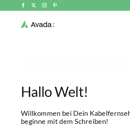
Zum
Facebook
X
Instagram
Pinterest
Inhalt
springen
Hallo Welt!
Willkommen bei
Dein Kabelfernse
beginne mit dem Schreiben!