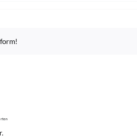
tform!
rten
r.